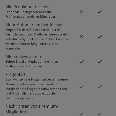
Alle Profilinhalte lesen
Lesen Sie uneingeschränkt alle
Profilangaben anderer Mitglieder.
Mehr Aufmerksamkeit für Sie
Zeigen Sie dass Sie echt sind - durch
Verifizierung Ihres Profils erhalten Sie ein
auffälliges Symbol auf ihrem Profil und Sie
werden anderen Mitgliedern zuerst
angezeigt
Alle Smileys sehen
Sehen Sie alle Mitglieder, die Ihnen
Smileys geschickt haben.
Fragenflirt
Beantworten Sie Fragen zu verschiedenen
Themen, entdecken Sie wie andere
Mitglieder die Fragen beantwortet haben
und finden Sie heraus wie gut sie
zusammenpassen
Nachrichten von Premium-
Mitgliedern