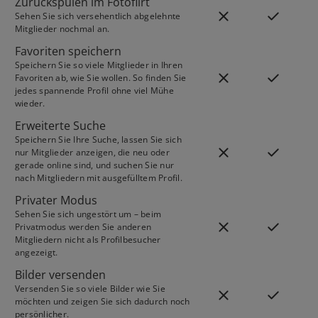
Zurückspulen im Fotoflirt
Sehen Sie sich versehentlich abgelehnte
Mitglieder nochmal an.
Favoriten speichern
Speichern Sie so viele Mitglieder in Ihren
Favoriten ab, wie Sie wollen. So finden Sie
jedes spannende Profil ohne viel Mühe
wieder.
Erweiterte Suche
Speichern Sie Ihre Suche, lassen Sie sich
nur Mitglieder anzeigen, die neu oder
gerade online sind, und suchen Sie nur
nach Mitgliedern mit ausgefülltem Profil.
Privater Modus
Sehen Sie sich ungestört um – beim
Privatmodus werden Sie anderen
Mitgliedern nicht als Profilbesucher
angezeigt.
Bilder versenden
Versenden Sie so viele Bilder wie Sie
möchten und zeigen Sie sich dadurch noch
persönlicher.